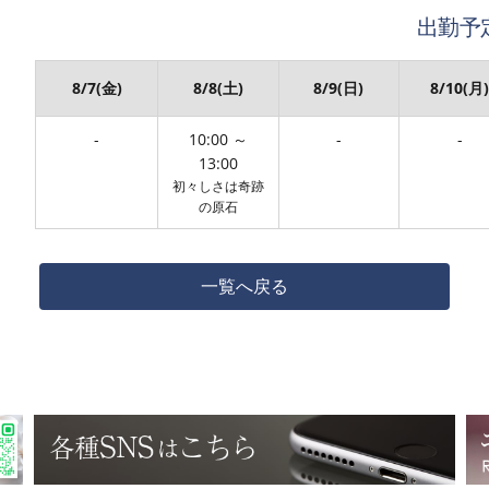
出勤予
8/7(金)
8/8(土)
8/9(日)
8/10(月
-
10:00 ～
-
-
13:00
初々しさは奇跡
の原石
一覧へ戻る