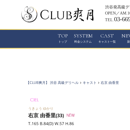
渋谷発高級デリ
OPEN／
AM.1
03-66
TEL.
TOP
SYSTEM
CAST
NE
【CLUB爽月】 渋谷 高級デリヘル
キャスト
右京 由香里
うきょう ゆかり
右京 由香里
(33)
T.165 B.84(D) W.57 H.86