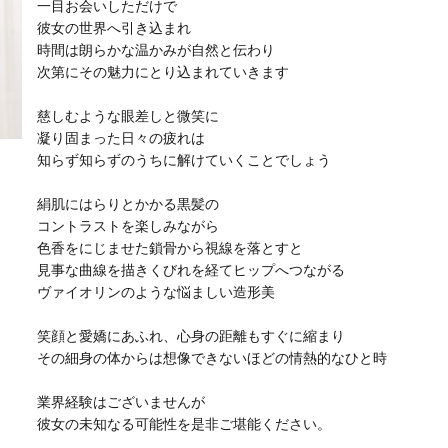
一目お会いしただけで
彼女の世界へ引き込まれ
時間は朗らかな温かみが自然と伝わり
次第にその魅力にとり込まれていきます
慈しむような眼差しと微笑に
凝り固まった日々の疲れは
知らず知らずのうちに解けていくことでしょう
絹肌にはらりとかかる黒髪の
コントラストを楽しみながら
色香をにじませた鎖骨から視線を落とすと
見事な曲線を描きくびれを経てヒップへつながる
ヴァイオリンのような悩ましい造形美
笑顔と愛嬌にあふれ、心身の距離もすぐに縮まり
その細身の体からは想像できないほどの情熱的なひと時
業界経験はございませんが
彼女の未知なる可能性を是非ご堪能ください。