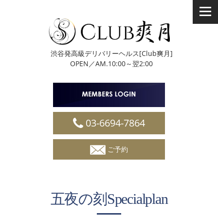
t
o
g
g
l
渋谷発高級デリバリーヘルス[Club爽月]
e
OPEN／
AM.10:00～翌2:00
n
a
v
i
g
03-6694-7864
a
t
i
ご予約
o
n
五夜の刻Specialplan