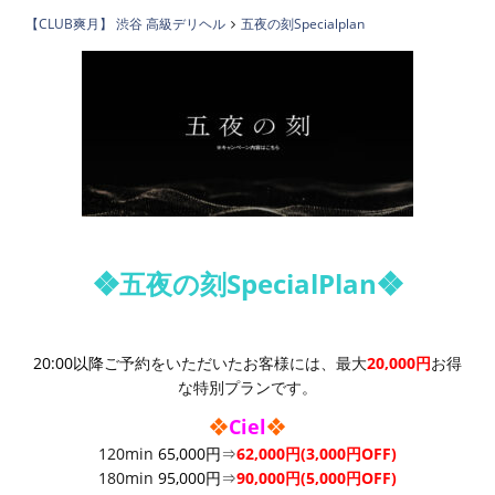
【CLUB爽月】 渋谷 高級デリヘル
五夜の刻Specialplan
❖五夜の刻SpecialPlan❖
20:00以降
ご予約をいただいたお客様には、最大
20,000
円
お得
な特別プランです。
❖
Ciel
❖
120min
65,000円
⇒
62
,000円(3,000円OFF)
180min
95,000円
⇒
90
,000円(5,000円OFF)